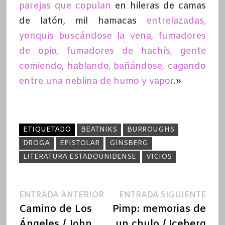
parejas que copulan
en hileras de camas
de latón, mil hamacas
entrelazadas,
yonquis buscándose la vena, fumadores
de opio, fumadores de hachís, gente
comiendo, hablando, bañándose, cagando
entre una neblina de humo y vapor
.»
ETIQUETADO
BEATNIKS
BURROUGHS
DROGA
EPISTOLAR
GINSBERG
LITERATURA ESTADOUNIDENSE
VICIOS
Navegación
Entrada
Ent
ENTRADA ANTERIOR
ENTRADA SIGUIENTE
anterior:
sigu
Camino de Los
Pimp: memorias de
de
Ángeles / John
un chulo / Iceberg