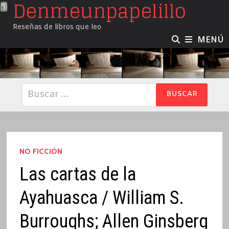
Denmeunpapelillo
Saltar
al
Reseñas de libros que leo
contenido
MENÚ
Buscar:
NO FICCIÓN
Las cartas de la
Ayahuasca / William S.
Burroughs; Allen Ginsberg