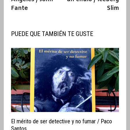
entradas
Fante
Slim
PUEDE QUE TAMBIÉN TE GUSTE
El mérito de ser detective y no fumar / Paco
Santos