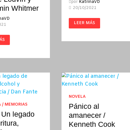
por
KatrinaVD
min Whitmer
20/10/2021
inaVD
CHUMP
LEER MÁS
CHANGE
021
/
DAN
FANTE
ÁS
E
IN
ER
NOVELA
A / MEMORIAS
Pánico al
 Un legado
amanecer /
ritura,
Kenneth Cook