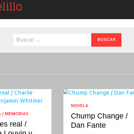
illo
Buscar:
NOVELA
A / MEMORIAS
Chump Change /
es real /
Dan Fante
e Louvin y