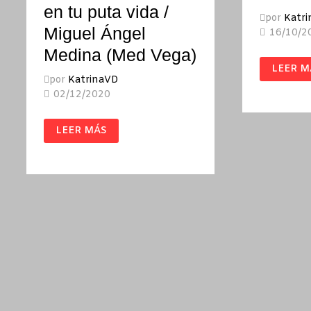
en tu puta vida /
por
Katr
Miguel Ángel
16/10/2
Medina (Med Vega)
EL
LEER M
KOALA
por
KatrinaVD
ASESIN
/
02/12/2020
KENNE
COOK
NO
LEER MÁS
VAS
A
APRENDER
EN
TU
PUTA
VIDA
/
MIGUEL
ÁNGEL
MEDINA
(MED
VEGA)