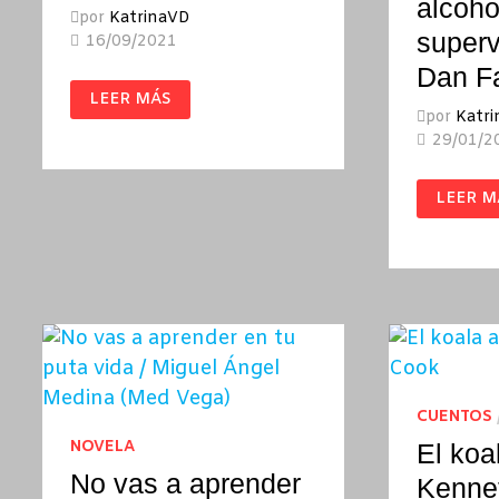
alcoho
por
KatrinaVD
superv
16/09/2021
Dan F
ÚLTIMA
LEER MÁS
SALIDA
por
Katr
PARA
BROOKLYN
29/01/2
/
HUBERT
SELBY
FANTE.
JR.
LEER M
UN
LEGAD
DE
ESCRIT
ALCOH
Y
SUPERV
/
DAN
FANTE
CUENTOS
NOVELA
El koa
No vas a aprender
Kenne