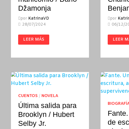
Džamonja
Benja
por
KatrinaVD
por
Katr
28/07/2024
06/12/2
CARTAS
SATÁN
LEER MÁS
LEER M
DESDE
ES
EL
REAL
MANICOMIO
/
/
CHARLI
DARIO
LOUVIN
DŽAMONJA
Y
BENJAM
WHITM
CUENTOS
/
NOVELA
BIOGRAFÍ
Última salida para
Fante.
Brooklyn / Hubert
de esc
Selby Jr.