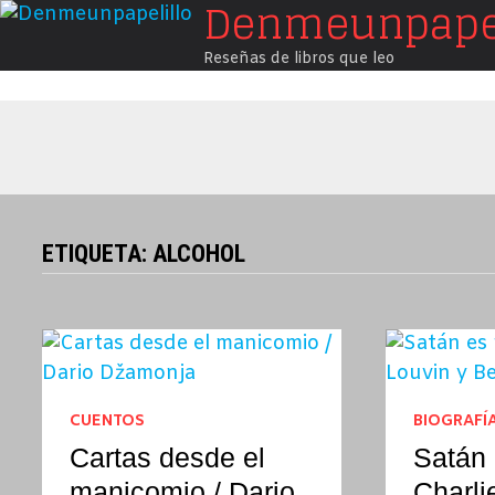
Denmeunpapel
Saltar
al
Reseñas de libros que leo
contenido
ETIQUETA:
ALCOHOL
CUENTOS
BIOGRAFÍ
Cartas desde el
Satán 
manicomio / Dario
Charli