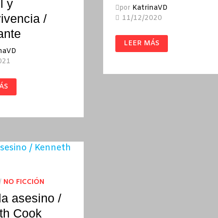
l y
por
KatrinaVD
ivencia /
11/12/2020
ante
PÁNICO
LEER MÁS
AL
inaVD
AMANECER
/
021
KENNETH
COOK
ÁS
O
URA,
OL
IVENCIA
/
NO FICCIÓN
la asesino /
th Cook