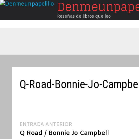
Denmeunpapel
Saltar
al
Reseñas de libros que leo
contenido
Q-Road-Bonnie-Jo-Campbel
Navegación
Entrada
ENTRADA ANTERIOR
anterior:
Q Road / Bonnie Jo Campbell
de