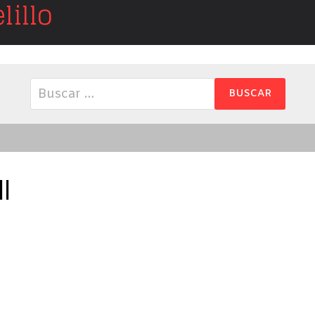
illo
Buscar:
l