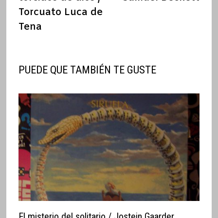
entradas
Torcuato Luca de
Tena
PUEDE QUE TAMBIÉN TE GUSTE
El misterio del solitario / Jostein Gaarder