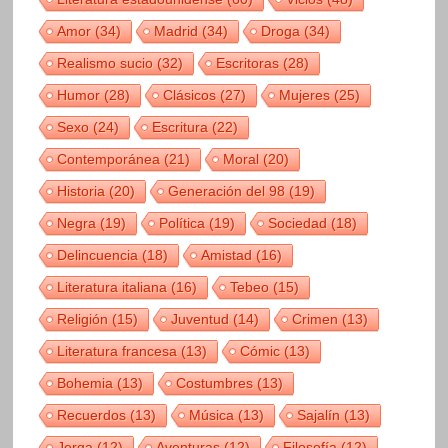
Amor
(34)
Madrid
(34)
Droga
(34)
Realismo sucio
(32)
Escritoras
(28)
Humor
(28)
Clásicos
(27)
Mujeres
(25)
Sexo
(24)
Escritura
(22)
Contemporánea
(21)
Moral
(20)
Historia
(20)
Generación del 98
(19)
Negra
(19)
Política
(19)
Sociedad
(18)
Delincuencia
(18)
Amistad
(16)
Literatura italiana
(16)
Tebeo
(15)
Religión
(15)
Juventud
(14)
Crimen
(13)
Literatura francesa
(13)
Cómic
(13)
Bohemia
(13)
Costumbres
(13)
Recuerdos
(13)
Música
(13)
Sajalín
(13)
Jerga
(12)
Aventuras
(12)
Filosofía
(12)