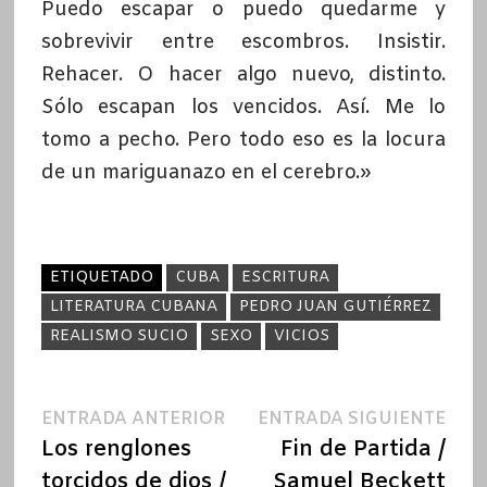
Puedo escapar o puedo quedarme y
sobrevivir entre escombros. Insistir.
Rehacer. O hacer algo nuevo, distinto.
Sólo escapan los vencidos. Así. Me lo
tomo a pecho. Pero todo eso es la locura
de un mariguanazo en el cerebro.»
ETIQUETADO
CUBA
ESCRITURA
LITERATURA CUBANA
PEDRO JUAN GUTIÉRREZ
REALISMO SUCIO
SEXO
VICIOS
Navegación
Entrada
Ent
ENTRADA ANTERIOR
ENTRADA SIGUIENTE
anterior:
sigu
Los renglones
Fin de Partida /
de
torcidos de dios /
Samuel Beckett