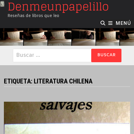
Denmeunpapelillo
Saltar
al
Reseñas de libros que leo
contenido
MENÚ
Buscar:
ETIQUETA:
LITERATURA CHILENA