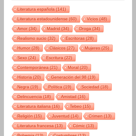
Literatura española
(141)
Literatura estadounidense
(60)
Vicios
(48)
Amor
(34)
Madrid
(34)
Droga
(34)
Realismo sucio
(32)
Escritoras
(28)
Humor
(28)
Clásicos
(27)
Mujeres
(25)
Sexo
(24)
Escritura
(22)
Contemporánea
(21)
Moral
(20)
Historia
(20)
Generación del 98
(19)
Negra
(19)
Política
(19)
Sociedad
(18)
Delincuencia
(18)
Amistad
(16)
Literatura italiana
(16)
Tebeo
(15)
Religión
(15)
Juventud
(14)
Crimen
(13)
Literatura francesa
(13)
Cómic
(13)
Bohemia
(13)
Costumbres
(13)