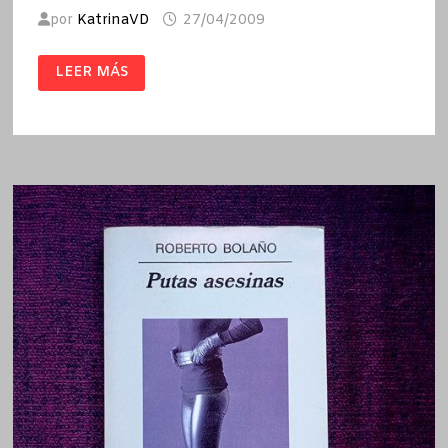
por
KatrinaVD
27/04/2009
LOS
LEER MÁS
DETECTIVES
SALVAJES
/
ROBERTO
BOLAÑO