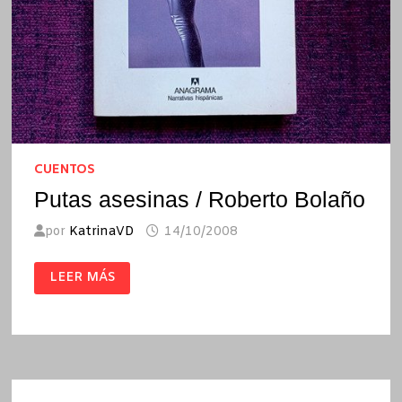
CUENTOS
Putas asesinas / Roberto Bolaño
por
KatrinaVD
14/10/2008
PUTAS
LEER MÁS
ASESINAS
/
ROBERTO
BOLAÑO