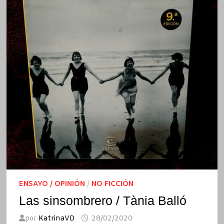
ENSAYO / OPINIÓN
/
NO FICCIÓN
Las sinsombrero / Tània Balló
por
KatrinaVD
28/02/2020