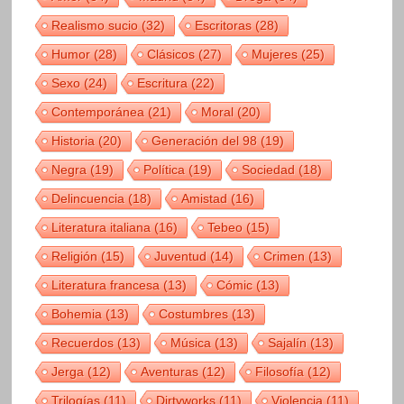
Realismo sucio
(32)
Escritoras
(28)
Humor
(28)
Clásicos
(27)
Mujeres
(25)
Sexo
(24)
Escritura
(22)
Contemporánea
(21)
Moral
(20)
Historia
(20)
Generación del 98
(19)
Negra
(19)
Política
(19)
Sociedad
(18)
Delincuencia
(18)
Amistad
(16)
Literatura italiana
(16)
Tebeo
(15)
Religión
(15)
Juventud
(14)
Crimen
(13)
Literatura francesa
(13)
Cómic
(13)
Bohemia
(13)
Costumbres
(13)
Recuerdos
(13)
Música
(13)
Sajalín
(13)
Jerga
(12)
Aventuras
(12)
Filosofía
(12)
Trilogías
(11)
Dirtyworks
(11)
Violencia
(11)