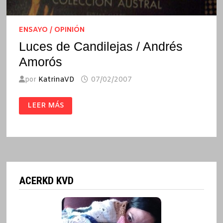
ENSAYO / OPINIÓN
Luces de Candilejas / Andrés
Amorós
por
KatrinaVD
07/02/2007
LUCES
LEER MÁS
DE
CANDILEJAS
/
ANDRÉS
AMORÓS
ACERKD KVD