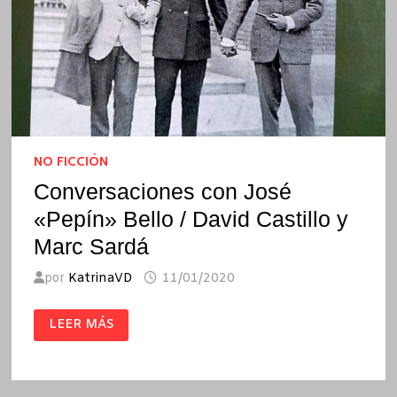
NO FICCIÓN
Conversaciones con José
«Pepín» Bello / David Castillo y
Marc Sardá
por
KatrinaVD
11/01/2020
CONVERSACIONES
LEER MÁS
CON
JOSÉ
«PEPÍN»
BELLO
/
DAVID