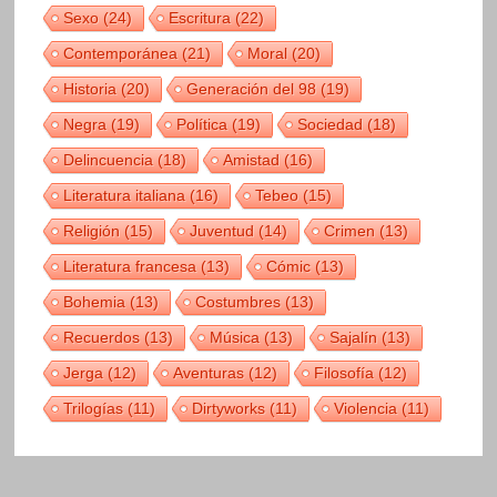
Sexo
(24)
Escritura
(22)
Contemporánea
(21)
Moral
(20)
Historia
(20)
Generación del 98
(19)
Negra
(19)
Política
(19)
Sociedad
(18)
Delincuencia
(18)
Amistad
(16)
Literatura italiana
(16)
Tebeo
(15)
Religión
(15)
Juventud
(14)
Crimen
(13)
Literatura francesa
(13)
Cómic
(13)
Bohemia
(13)
Costumbres
(13)
Recuerdos
(13)
Música
(13)
Sajalín
(13)
Jerga
(12)
Aventuras
(12)
Filosofía
(12)
Trilogías
(11)
Dirtyworks
(11)
Violencia
(11)