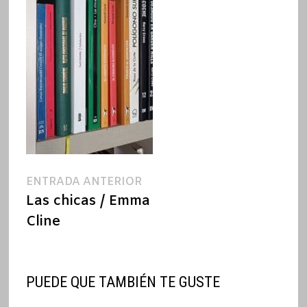
Navegación
Entrada
ENTRADA ANTERIOR
anterior:
Las chicas / Emma
de
Cline
entradas
PUEDE QUE TAMBIÉN TE GUSTE