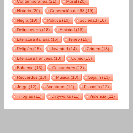
Contemporánea
(21)
Moral
(20)
Historia
(20)
Generación del 98
(19)
Negra
(19)
Política
(19)
Sociedad
(18)
Delincuencia
(18)
Amistad
(16)
Literatura italiana
(16)
Tebeo
(15)
Religión
(15)
Juventud
(14)
Crimen
(13)
Literatura francesa
(13)
Cómic
(13)
Bohemia
(13)
Costumbres
(13)
Recuerdos
(13)
Música
(13)
Sajalín
(13)
Jerga
(12)
Aventuras
(12)
Filosofía
(12)
Trilogías
(11)
Dirtyworks
(11)
Violencia
(11)