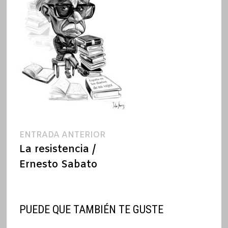
Navegación
Entrada
ENTRADA ANTERIOR
anterior:
La resistencia /
de
Ernesto Sabato
entradas
PUEDE QUE TAMBIÉN TE GUSTE