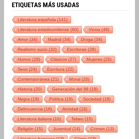
ETIQUETAS MÁS USADAS
Literatura española
(141)
Literatura estadounidense
(60)
Vicios
(48)
Amor
(34)
Madrid
(34)
Droga
(34)
Realismo sucio
(32)
Escritoras
(28)
Humor
(28)
Clásicos
(27)
Mujeres
(25)
Sexo
(24)
Escritura
(22)
Contemporánea
(21)
Moral
(20)
Historia
(20)
Generación del 98
(19)
Negra
(19)
Política
(19)
Sociedad
(18)
Delincuencia
(18)
Amistad
(16)
Literatura italiana
(16)
Tebeo
(15)
Religión
(15)
Juventud
(14)
Crimen
(13)
Literatura francesa
(13)
Cómic
(13)