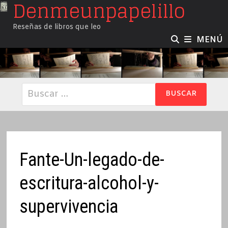
Denmeunpapelillo
Saltar
al
Reseñas de libros que leo
contenido
MENÚ
Buscar:
Fante-Un-legado-de-
escritura-alcohol-y-
supervivencia