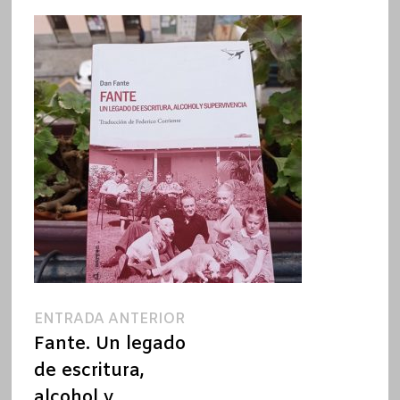
Navegación
Entrada
ENTRADA ANTERIOR
anterior:
Fante. Un legado
de
de escritura,
entradas
alcohol y