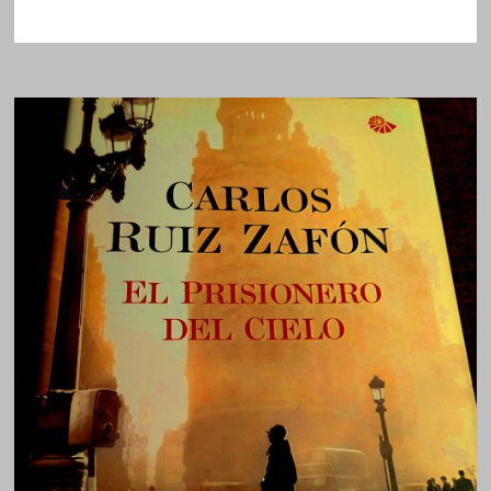
LA
ESCALERA
/
PEDRO
A.
GONZÁLEZ
MORENO