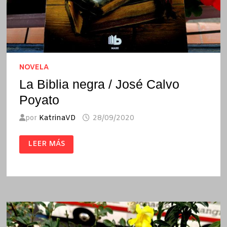
NOVELA
La Biblia negra / José Calvo
Poyato
por
KatrinaVD
28/09/2020
LA
LEER MÁS
BIBLIA
NEGRA
/
JOSÉ
CALVO
POYATO