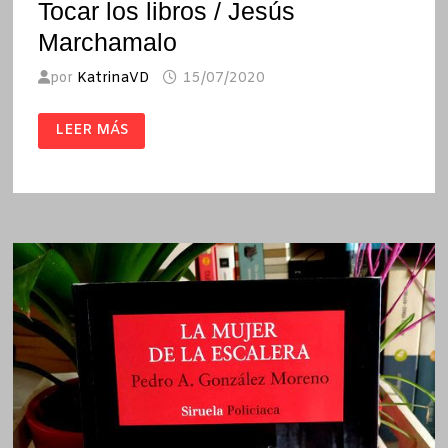
Tocar los libros / Jesús
Marchamalo
por
KatrinaVD
15/07/2020
TOCAR
LEER MÁS
LOS
LIBROS
/
JESÚS
MARCHAMALO