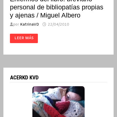
personal de bibliopatías propias
y ajenas / Miguel Albero
por
KatrinaVD
22/04/2010
ENFERMOS
LEER MÁS
DEL
LIBRO:
BREVIARIO
PERSONAL
DE
BIBLIOPATÍAS
PROPIAS
Y
AJENAS
/
MIGUEL
ACERKD KVD
ALBERO