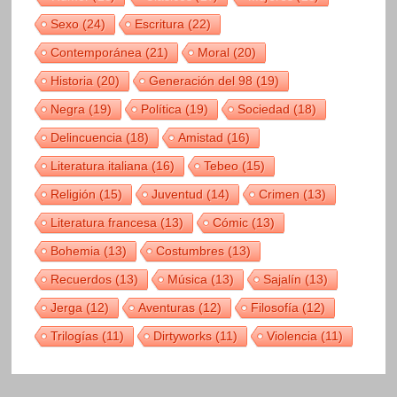
Sexo
(24)
Escritura
(22)
Contemporánea
(21)
Moral
(20)
Historia
(20)
Generación del 98
(19)
Negra
(19)
Política
(19)
Sociedad
(18)
Delincuencia
(18)
Amistad
(16)
Literatura italiana
(16)
Tebeo
(15)
Religión
(15)
Juventud
(14)
Crimen
(13)
Literatura francesa
(13)
Cómic
(13)
Bohemia
(13)
Costumbres
(13)
Recuerdos
(13)
Música
(13)
Sajalín
(13)
Jerga
(12)
Aventuras
(12)
Filosofía
(12)
Trilogías
(11)
Dirtyworks
(11)
Violencia
(11)