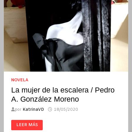
NOVELA
La mujer de la escalera / Pedro
A. González Moreno
por
KatrinaVD
18/05/2020
LA
LEER MÁS
MUJER
DE