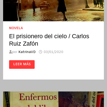
NOVELA
El prisionero del cielo / Carlos
Ruiz Zafón
por
KatrinaVD
03/01/2020
EL
LEER MÁS
PRISIONERO
DEL
CIELO
/
CARLOS
RUIZ
ZAFÓN