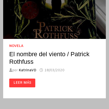
NOVELA
El nombre del viento / Patrick
Rothfuss
por
KatrinaVD
18/03/2020
EL
LEER MÁS
NOMBRE
DEL
VIENTO
/
PATRICK
ROTHFUSS