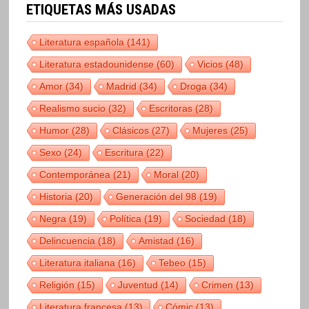
ETIQUETAS MÁS USADAS
Literatura española
(141)
Literatura estadounidense
(60)
Vicios
(48)
Amor
(34)
Madrid
(34)
Droga
(34)
Realismo sucio
(32)
Escritoras
(28)
Humor
(28)
Clásicos
(27)
Mujeres
(25)
Sexo
(24)
Escritura
(22)
Contemporánea
(21)
Moral
(20)
Historia
(20)
Generación del 98
(19)
Negra
(19)
Política
(19)
Sociedad
(18)
Delincuencia
(18)
Amistad
(16)
Literatura italiana
(16)
Tebeo
(15)
Religión
(15)
Juventud
(14)
Crimen
(13)
Literatura francesa
(13)
Cómic
(13)