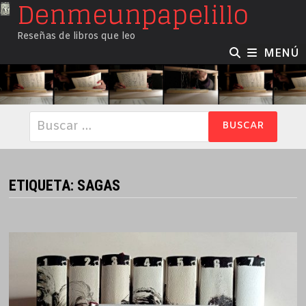
Denmeunpapelillo
Saltar
al
Reseñas de libros que leo
contenido
MENÚ
Buscar:
ETIQUETA:
SAGAS