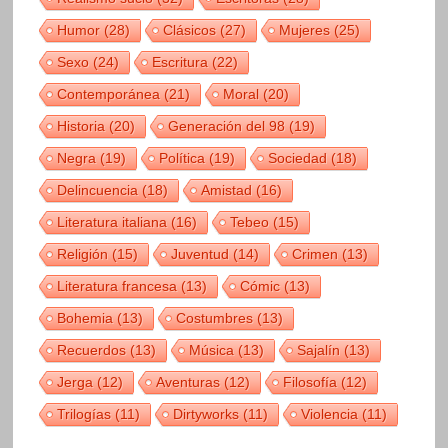
Humor
(28)
Clásicos
(27)
Mujeres
(25)
Sexo
(24)
Escritura
(22)
Contemporánea
(21)
Moral
(20)
Historia
(20)
Generación del 98
(19)
Negra
(19)
Política
(19)
Sociedad
(18)
Delincuencia
(18)
Amistad
(16)
Literatura italiana
(16)
Tebeo
(15)
Religión
(15)
Juventud
(14)
Crimen
(13)
Literatura francesa
(13)
Cómic
(13)
Bohemia
(13)
Costumbres
(13)
Recuerdos
(13)
Música
(13)
Sajalín
(13)
Jerga
(12)
Aventuras
(12)
Filosofía
(12)
Trilogías
(11)
Dirtyworks
(11)
Violencia
(11)