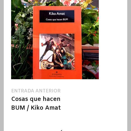
Navegación
Entrada
ENTRADA ANTERIOR
anterior:
Cosas que hacen
de
BUM / Kiko Amat
entradas