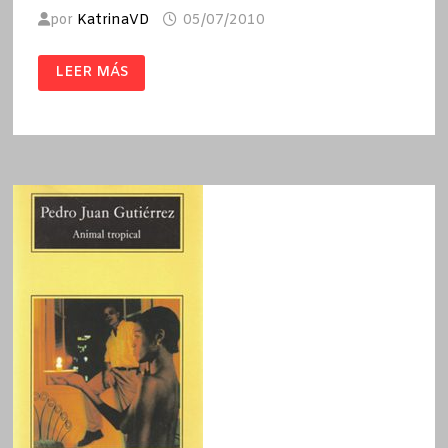
por
KatrinaVD
05/07/2010
CORAZÓN
LEER MÁS
MESTIZO
/
PEDRO
JUAN
GUTIÉRREZ