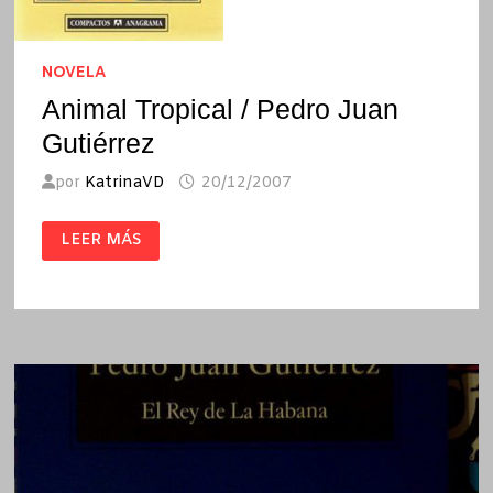
NOVELA
Animal Tropical / Pedro Juan
Gutiérrez
por
KatrinaVD
20/12/2007
ANIMAL
LEER MÁS
TROPICAL
/
PEDRO
JUAN
GUTIÉRREZ