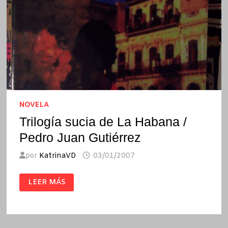
NOVELA
Trilogía sucia de La Habana /
Pedro Juan Gutiérrez
por
KatrinaVD
03/01/2007
TRILOGÍA
LEER MÁS
SUCIA
DE
LA
HABANA
/
PEDRO
JUAN