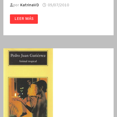
por
KatrinaVD
05/07/2010
CORAZÓN
LEER MÁS
MESTIZO
/
PEDRO
JUAN
GUTIÉRREZ