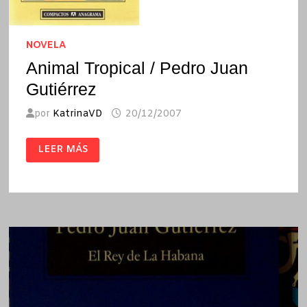
NOVELA
Animal Tropical / Pedro Juan
Gutiérrez
por
KatrinaVD
20/12/2007
ANIMAL
LEER MÁS
TROPICAL
/
PEDRO
JUAN
GUTIÉRREZ