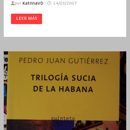
por
KatrinaVD
14/03/2007
EL
LEER MÁS
REY
DE
LA
HABANA
/
PEDRO
JUAN
GUTIÉRREZ