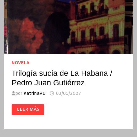
NOVELA
Trilogía sucia de La Habana /
Pedro Juan Gutiérrez
por
KatrinaVD
03/01/2007
TRILOGÍA
LEER MÁS
SUCIA
DE
LA
HABANA
/
PEDRO
JUAN