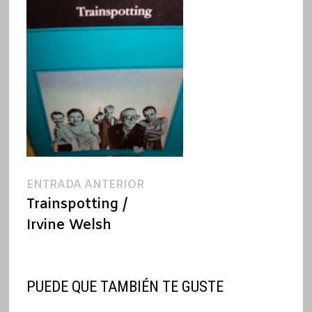
Navegación
Entrada
ENTRADA ANTERIOR
anterior:
Trainspotting /
de
Irvine Welsh
entradas
PUEDE QUE TAMBIÉN TE GUSTE