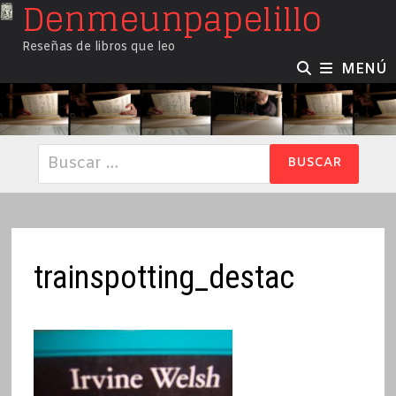
Denmeunpapelillo
Saltar
al
Reseñas de libros que leo
contenido
MENÚ
Buscar:
trainspotting_destac