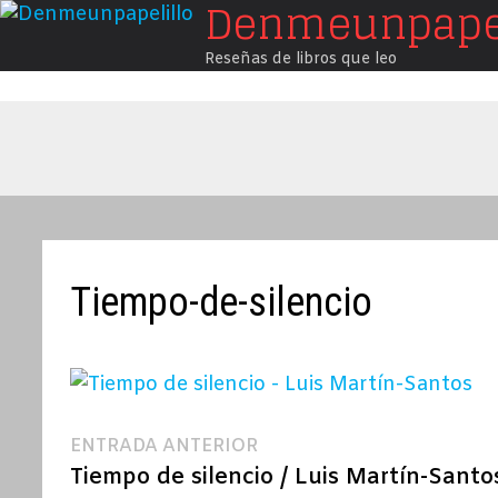
Denmeunpapel
Saltar
al
Reseñas de libros que leo
contenido
Tiempo-de-silencio
Navegación
Entrada
ENTRADA ANTERIOR
anterior:
Tiempo de silencio / Luis Martín-Santo
de