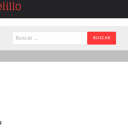
illo
Buscar:
s