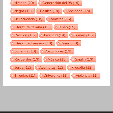
Historia
(20)
Generación del 98
(19)
Negra
(19)
Política
(19)
Sociedad
(18)
Delincuencia
(18)
Amistad
(16)
Literatura italiana
(16)
Tebeo
(15)
Religión
(15)
Juventud
(14)
Crimen
(13)
Literatura francesa
(13)
Cómic
(13)
Bohemia
(13)
Costumbres
(13)
Recuerdos
(13)
Música
(13)
Sajalín
(13)
Jerga
(12)
Aventuras
(12)
Filosofía
(12)
Trilogías
(11)
Dirtyworks
(11)
Violencia
(11)