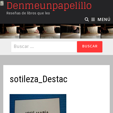
Denmeunpapelillo
Saltar
al
Reseñas de libros que leo
contenido
MENÚ
Buscar:
sotileza_Destac