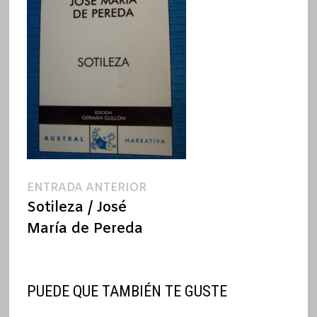
Navegación
Entrada
ENTRADA ANTERIOR
anterior:
Sotileza / José
de
María de Pereda
entradas
PUEDE QUE TAMBIÉN TE GUSTE