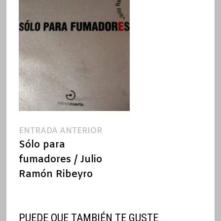
Navegación
Entrada
ENTRADA ANTERIOR
anterior:
Sólo para
de
fumadores / Julio
entradas
Ramón Ribeyro
PUEDE QUE TAMBIÉN TE GUSTE