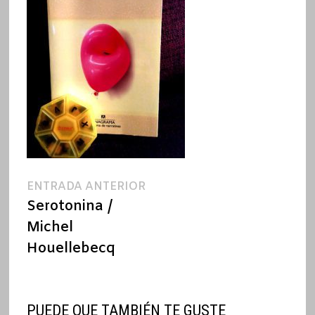
Navegación
Entrada
ENTRADA ANTERIOR
anterior:
Serotonina /
de
Michel
entradas
Houellebecq
PUEDE QUE TAMBIÉN TE GUSTE