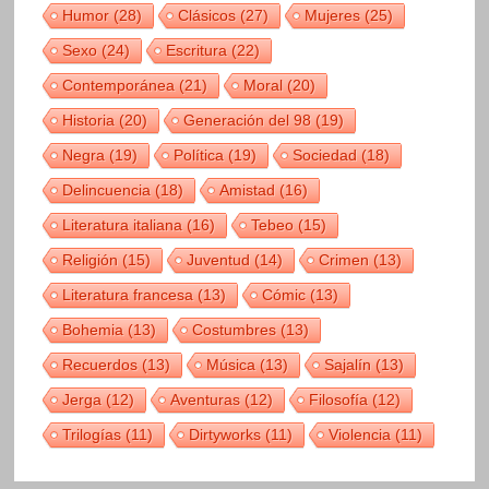
Humor
(28)
Clásicos
(27)
Mujeres
(25)
Sexo
(24)
Escritura
(22)
Contemporánea
(21)
Moral
(20)
Historia
(20)
Generación del 98
(19)
Negra
(19)
Política
(19)
Sociedad
(18)
Delincuencia
(18)
Amistad
(16)
Literatura italiana
(16)
Tebeo
(15)
Religión
(15)
Juventud
(14)
Crimen
(13)
Literatura francesa
(13)
Cómic
(13)
Bohemia
(13)
Costumbres
(13)
Recuerdos
(13)
Música
(13)
Sajalín
(13)
Jerga
(12)
Aventuras
(12)
Filosofía
(12)
Trilogías
(11)
Dirtyworks
(11)
Violencia
(11)