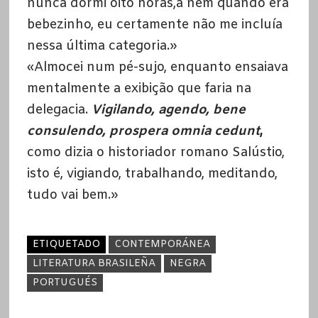
nunca dormi oito horas,ã nem quando era
bebezinho, eu certamente não me incluía
nessa última categoria.»
«Almocei num pé-sujo, enquanto ensaiava
mentalmente a exibição que faria na
delegacia.
Vigilando, agendo, bene
consulendo, prospera omnia cedunt
,
como dizia o historiador romano Salústio,
isto é, vigiando, trabalhando, meditando,
tudo vai bem.»
ETIQUETADO
CONTEMPORÁNEA
LITERATURA BRASILEÑA
NEGRA
PORTUGUÉS