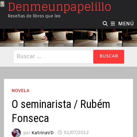
Denmeunpapelillo
Saltar
al
Reseñas de libros que leo
contenido
MENÚ
Buscar:
NOVELA
O seminarista / Rubém
Fonseca
por
KatrinaVD
01/07/2012