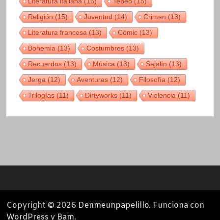
Literatura italiana
(16)
Tebeo
(15)
Religión
(15)
Juventud
(14)
Crimen
(13)
Literatura francesa
(13)
Cómic
(13)
Bohemia
(13)
Costumbres
(13)
Recuerdos
(13)
Música
(13)
Sajalín
(13)
Jerga
(12)
Aventuras
(12)
Filosofía
(12)
Trilogías
(11)
Dirtyworks
(11)
Violencia
(11)
Copyright © 2026
Denmeunpapelillo
. Funciona con
WordPress
y
Bam
.