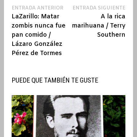
Navegación
Entrada
Ent
ENTRADA ANTERIOR
ENTRADA SIGUIENTE
anterior:
sigu
LaZarillo: Matar
A la rica
de
zombis nunca fue
marihuana / Terry
entradas
pan comido /
Southern
Lázaro González
Pérez de Tormes
PUEDE QUE TAMBIÉN TE GUSTE