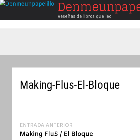
Denmeunpapel
Saltar
al
Reseñas de libros que leo
contenido
Making-Flus-El-Bloque
Navegación
Entrada
ENTRADA ANTERIOR
anterior:
Making Flu$ / El Bloque
de