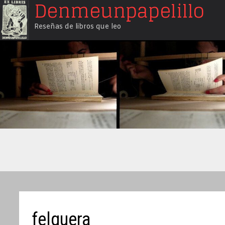
Denmeunpapelillo
Saltar
al
Reseñas de libros que leo
contenido
felguera