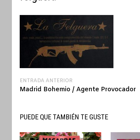
Navegación
Entrada
ENTRADA ANTERIOR
anterior:
Madrid Bohemio / Agente Provocador
de
entradas
PUEDE QUE TAMBIÉN TE GUSTE