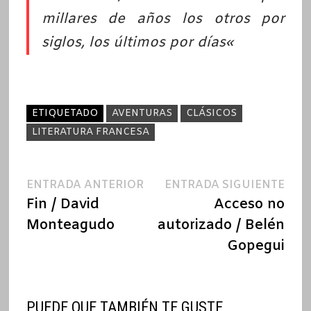
millares de años los otros por
siglos, los últimos por días
«
ETIQUETADO
AVENTURAS
CLÁSICOS
LITERATURA FRANCESA
Navegación
Entrada
Ent
ENTRADA ANTERIOR
ENTRADA SIGUIENTE
anterior:
sigu
Fin / David
Acceso no
de
Monteagudo
autorizado / Belén
entradas
Gopegui
PUEDE QUE TAMBIÉN TE GUSTE