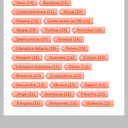
Sexo
(24)
Escritura
(22)
Contemporánea
(21)
Moral
(20)
Historia
(20)
Generación del 98
(19)
Negra
(19)
Política
(19)
Sociedad
(18)
Delincuencia
(18)
Amistad
(16)
Literatura italiana
(16)
Tebeo
(15)
Religión
(15)
Juventud
(14)
Crimen
(13)
Literatura francesa
(13)
Cómic
(13)
Bohemia
(13)
Costumbres
(13)
Recuerdos
(13)
Música
(13)
Sajalín
(13)
Jerga
(12)
Aventuras
(12)
Filosofía
(12)
Trilogías
(11)
Dirtyworks
(11)
Violencia
(11)