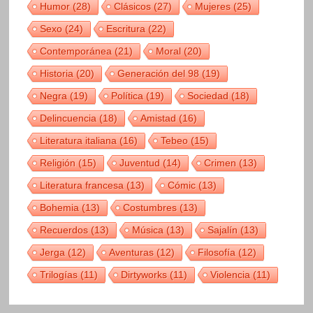
Humor
(28)
Clásicos
(27)
Mujeres
(25)
Sexo
(24)
Escritura
(22)
Contemporánea
(21)
Moral
(20)
Historia
(20)
Generación del 98
(19)
Negra
(19)
Política
(19)
Sociedad
(18)
Delincuencia
(18)
Amistad
(16)
Literatura italiana
(16)
Tebeo
(15)
Religión
(15)
Juventud
(14)
Crimen
(13)
Literatura francesa
(13)
Cómic
(13)
Bohemia
(13)
Costumbres
(13)
Recuerdos
(13)
Música
(13)
Sajalín
(13)
Jerga
(12)
Aventuras
(12)
Filosofía
(12)
Trilogías
(11)
Dirtyworks
(11)
Violencia
(11)