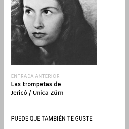
Navegación
Entrada
ENTRADA ANTERIOR
anterior:
Las trompetas de
de
Jericó / Unica Zürn
entradas
PUEDE QUE TAMBIÉN TE GUSTE