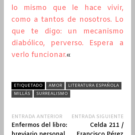
lo mismo que le hace vivir,
como a tantos de nosotros. Lo
que te digo: un mecanismo
diabólico, perverso. Espera a
verlo funcionar.
«
ETIQUETADO
AMOR
LITERATURA ESPAÑOLA
MILLÁS
SURREALISMO
Navegación
Entrada
Ent
ENTRADA ANTERIOR
ENTRADA SIGUIENTE
anterior:
sigu
Enfermos del libro:
Celda 211 /
de
breviario personal
Francisco Pérez