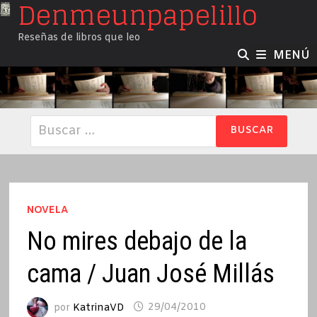
Denmeunpapelillo
Saltar
al
Reseñas de libros que leo
contenido
MENÚ
Buscar:
NOVELA
No mires debajo de la
cama / Juan José Millás
por
KatrinaVD
29/04/2010