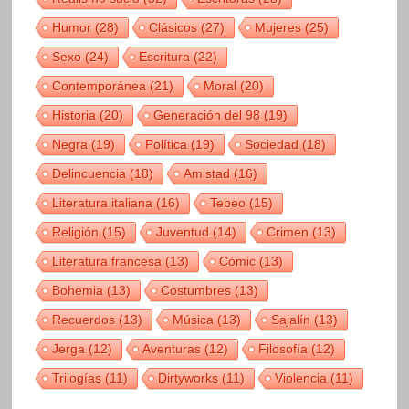
Humor
(28)
Clásicos
(27)
Mujeres
(25)
Sexo
(24)
Escritura
(22)
Contemporánea
(21)
Moral
(20)
Historia
(20)
Generación del 98
(19)
Negra
(19)
Política
(19)
Sociedad
(18)
Delincuencia
(18)
Amistad
(16)
Literatura italiana
(16)
Tebeo
(15)
Religión
(15)
Juventud
(14)
Crimen
(13)
Literatura francesa
(13)
Cómic
(13)
Bohemia
(13)
Costumbres
(13)
Recuerdos
(13)
Música
(13)
Sajalín
(13)
Jerga
(12)
Aventuras
(12)
Filosofía
(12)
Trilogías
(11)
Dirtyworks
(11)
Violencia
(11)