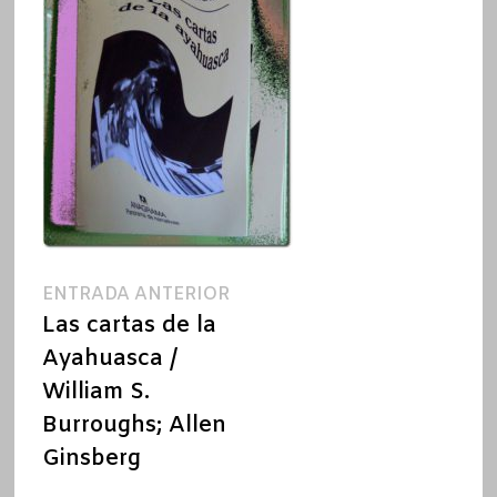
Navegación
Entrada
ENTRADA ANTERIOR
anterior:
Las cartas de la
de
Ayahuasca /
entradas
William S.
Burroughs; Allen
Ginsberg