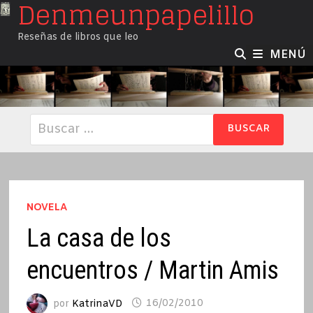
Denmeunpapelillo
Saltar
al
Reseñas de libros que leo
contenido
MENÚ
Buscar:
NOVELA
La casa de los
encuentros / Martin Amis
por
KatrinaVD
16/02/2010