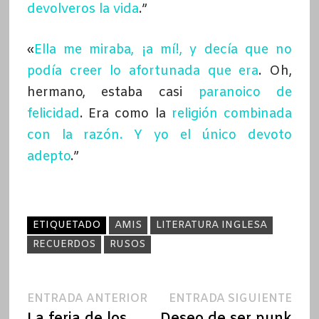
devolveros la vida
.”
«
Ella me miraba, ¡a mí!, y decía que no
podía creer lo afortunada que era
. Oh,
hermano, estaba casi
paranoico de
felicidad
. Era como la
religión combinada
con la razón. Y yo el único devoto
adepto
.”
ETIQUETADO
AMIS
LITERATURA INGLESA
RECUERDOS
RUSOS
Navegación
Entrada
Ent
ENTRADA ANTERIOR
ENTRADA SIGUIENTE
anterior:
sigu
La feria de los
Deseo de ser punk