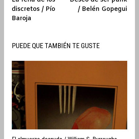
de
discretos / Pío
/ Belén Gopegui
entradas
Baroja
PUEDE QUE TAMBIÉN TE GUSTE