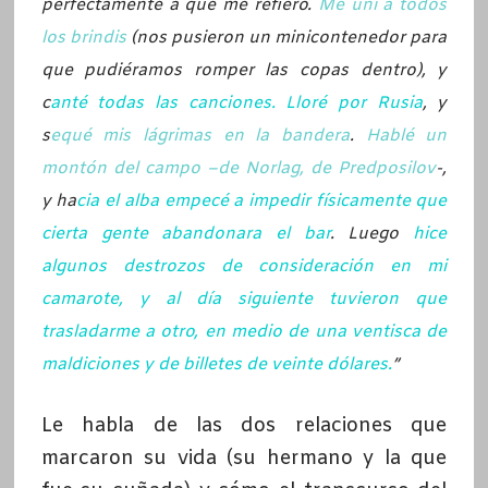
perfectamente a qué me refiero.
Me uní a todos
los brindis
(nos pusieron un minicontenedor para
que pudiéramos romper las copas dentro), y
c
anté todas las canciones. Lloré por Rusia
, y
s
equé mis lágrimas en la bandera
.
Hablé un
montón del campo –de Norlag, de Predposilov
-,
y ha
cia el alba empecé a impedir físicamente que
cierta gente abandonara el bar
. Luego
hice
algunos destrozos de consideración en mi
camarote, y al día siguiente tuvieron que
trasladarme a otro, en medio de una ventisca de
maldiciones y de billetes de veinte dólares.
”
Le habla de las dos relaciones que
marcaron su vida (su hermano y la que