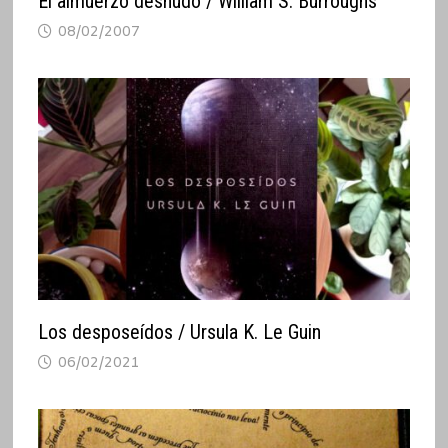
El almuerzo desnudo / William S. Burroughs
08/02/2007
Los desposeídos / Ursula K. Le Guin
06/02/2021