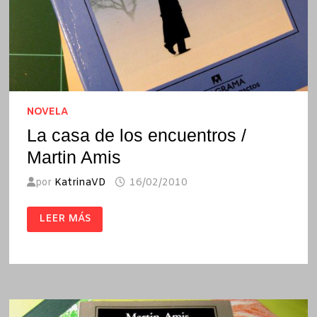
NOVELA
La casa de los encuentros /
Martin Amis
por
KatrinaVD
16/02/2010
LA
LEER MÁS
CASA
DE
LOS
ENCUENTROS
/
MARTIN
AMIS