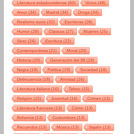
Literatura estadounidense
(60)
Vicios
(48)
Amor
(34)
Madrid
(34)
Droga
(34)
Realismo sucio
(32)
Escritoras
(28)
Humor
(28)
Clásicos
(27)
Mujeres
(25)
Sexo
(24)
Escritura
(22)
Contemporánea
(21)
Moral
(20)
Historia
(20)
Generación del 98
(19)
Negra
(19)
Política
(19)
Sociedad
(18)
Delincuencia
(18)
Amistad
(16)
Literatura italiana
(16)
Tebeo
(15)
Religión
(15)
Juventud
(14)
Crimen
(13)
Literatura francesa
(13)
Cómic
(13)
Bohemia
(13)
Costumbres
(13)
Recuerdos
(13)
Música
(13)
Sajalín
(13)