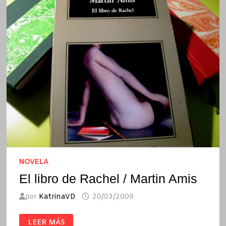
NOVELA
El libro de Rachel / Martin Amis
por
KatrinaVD
20/03/2009
EL
LEER MÁS
LIBRO