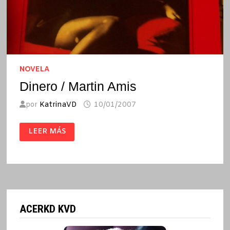
NOVELA
Dinero / Martin Amis
por
KatrinaVD
10/01/2007
DINERO
LEER MÁS
/
MARTIN
AMIS
ACERKD KVD