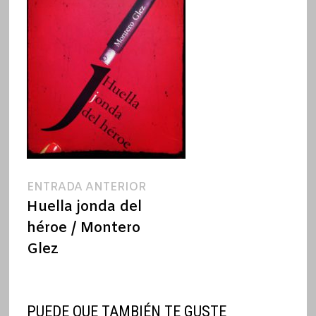
Navegación
Entrada
ENTRADA ANTERIOR
anterior:
Huella jonda del
de
héroe / Montero
entradas
Glez
PUEDE QUE TAMBIÉN TE GUSTE