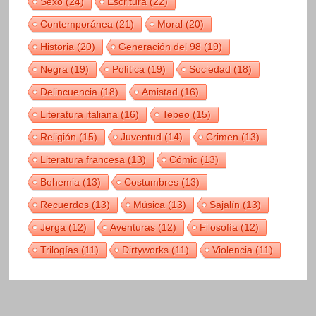
Sexo
(24)
Escritura
(22)
Contemporánea
(21)
Moral
(20)
Historia
(20)
Generación del 98
(19)
Negra
(19)
Política
(19)
Sociedad
(18)
Delincuencia
(18)
Amistad
(16)
Literatura italiana
(16)
Tebeo
(15)
Religión
(15)
Juventud
(14)
Crimen
(13)
Literatura francesa
(13)
Cómic
(13)
Bohemia
(13)
Costumbres
(13)
Recuerdos
(13)
Música
(13)
Sajalín
(13)
Jerga
(12)
Aventuras
(12)
Filosofía
(12)
Trilogías
(11)
Dirtyworks
(11)
Violencia
(11)