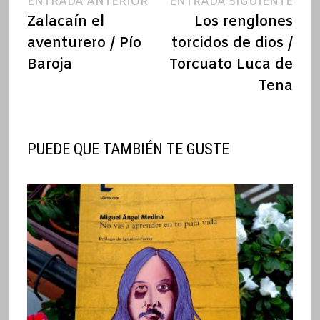
Navegación
Entrada
Ent
ENTRADA ANTERIOR
ENTRADA SIGUIENTE
anterior:
sigu
Zalacaín el
Los renglones
de
aventurero / Pío
torcidos de dios /
entradas
Baroja
Torcuato Luca de
Tena
PUEDE QUE TAMBIÉN TE GUSTE