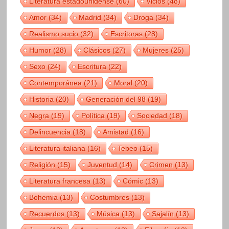
Literatura estadounidense
(60)
Vicios
(48)
Amor
(34)
Madrid
(34)
Droga
(34)
Realismo sucio
(32)
Escritoras
(28)
Humor
(28)
Clásicos
(27)
Mujeres
(25)
Sexo
(24)
Escritura
(22)
Contemporánea
(21)
Moral
(20)
Historia
(20)
Generación del 98
(19)
Negra
(19)
Política
(19)
Sociedad
(18)
Delincuencia
(18)
Amistad
(16)
Literatura italiana
(16)
Tebeo
(15)
Religión
(15)
Juventud
(14)
Crimen
(13)
Literatura francesa
(13)
Cómic
(13)
Bohemia
(13)
Costumbres
(13)
Recuerdos
(13)
Música
(13)
Sajalín
(13)