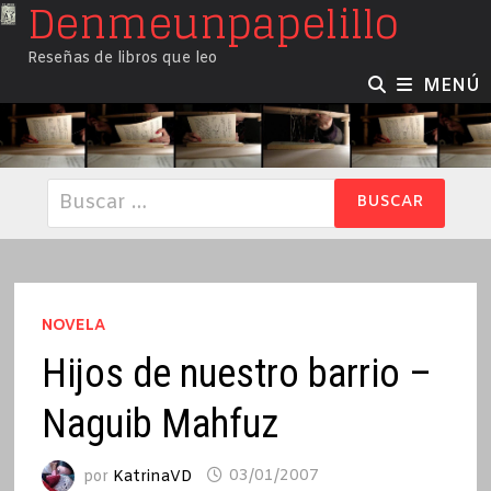
Denmeunpapelillo
Saltar
al
Reseñas de libros que leo
contenido
MENÚ
Buscar:
NOVELA
Hijos de nuestro barrio –
Naguib Mahfuz
por
KatrinaVD
03/01/2007