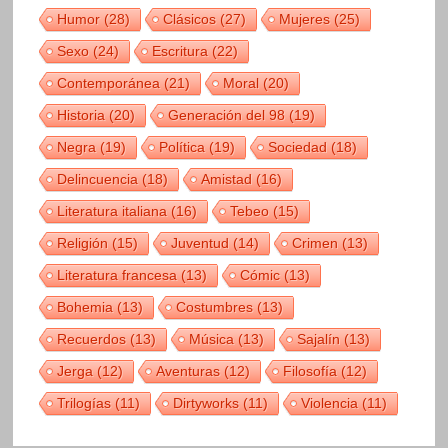
Humor
(28)
Clásicos
(27)
Mujeres
(25)
Sexo
(24)
Escritura
(22)
Contemporánea
(21)
Moral
(20)
Historia
(20)
Generación del 98
(19)
Negra
(19)
Política
(19)
Sociedad
(18)
Delincuencia
(18)
Amistad
(16)
Literatura italiana
(16)
Tebeo
(15)
Religión
(15)
Juventud
(14)
Crimen
(13)
Literatura francesa
(13)
Cómic
(13)
Bohemia
(13)
Costumbres
(13)
Recuerdos
(13)
Música
(13)
Sajalín
(13)
Jerga
(12)
Aventuras
(12)
Filosofía
(12)
Trilogías
(11)
Dirtyworks
(11)
Violencia
(11)