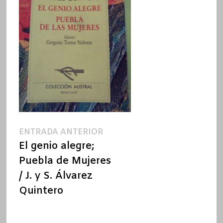
Navegación
Entrada
ENTRADA ANTERIOR
anterior:
El genio alegre;
de
Puebla de Mujeres
entradas
/ J. y S. Álvarez
Quintero