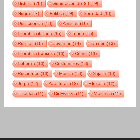
Historia
(20)
Generación del 98
(19)
Negra
(19)
Política
(19)
Sociedad
(18)
Delincuencia
(18)
Amistad
(16)
Literatura italiana
(16)
Tebeo
(15)
Religión
(15)
Juventud
(14)
Crimen
(13)
Literatura francesa
(13)
Cómic
(13)
Bohemia
(13)
Costumbres
(13)
Recuerdos
(13)
Música
(13)
Sajalín
(13)
Jerga
(12)
Aventuras
(12)
Filosofía
(12)
Trilogías
(11)
Dirtyworks
(11)
Violencia
(11)