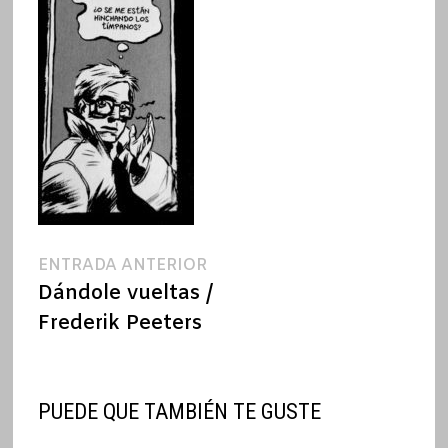
Navegación
Entrada
ENTRADA ANTERIOR
anterior:
Dándole vueltas /
de
Frederik Peeters
entradas
PUEDE QUE TAMBIÉN TE GUSTE