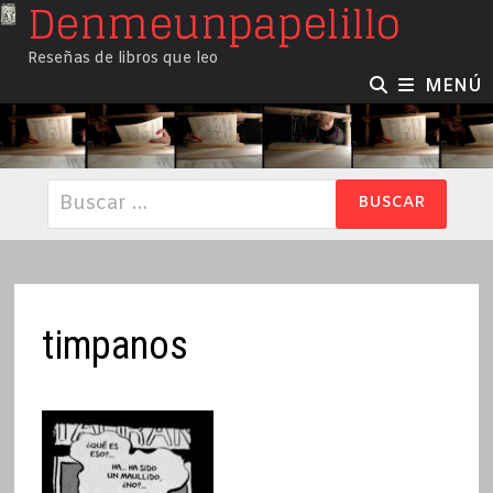
Denmeunpapelillo
Saltar
al
Reseñas de libros que leo
contenido
MENÚ
Buscar:
timpanos