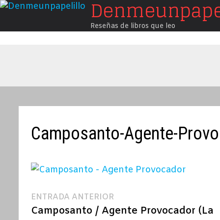
Denmeunpapel
Saltar
al
Reseñas de libros que leo
contenido
Camposanto-Agente-Provo
Navegación
Entrada
ENTRADA ANTERIOR
anterior:
Camposanto / Agente Provocador (La
de