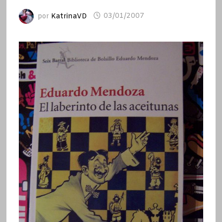
por
KatrinaVD
03/01/2007