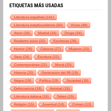
ETIQUETAS MÁS USADAS
Literatura española
(141)
Literatura estadounidense
(60)
Vicios
(48)
Amor
(34)
Madrid
(34)
Droga
(34)
Realismo sucio
(32)
Escritoras
(28)
Humor
(28)
Clásicos
(27)
Mujeres
(25)
Sexo
(24)
Escritura
(22)
Contemporánea
(21)
Moral
(20)
Historia
(20)
Generación del 98
(19)
Negra
(19)
Política
(19)
Sociedad
(18)
Delincuencia
(18)
Amistad
(16)
Literatura italiana
(16)
Tebeo
(15)
Religión
(15)
Juventud
(14)
Crimen
(13)