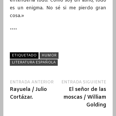
entendería todo. Como soy un asno, todo
es un enigma. No sé si me pierdo gran
cosa.»
****
ETIQUETADO
HUMOR
LITERATURA ESPAÑOLA
Navegación
Entrada
Ent
ENTRADA ANTERIOR
ENTRADA SIGUIENTE
anterior:
sigu
Rayuela / Julio
El señor de las
de
Cortázar.
moscas / William
entradas
Golding