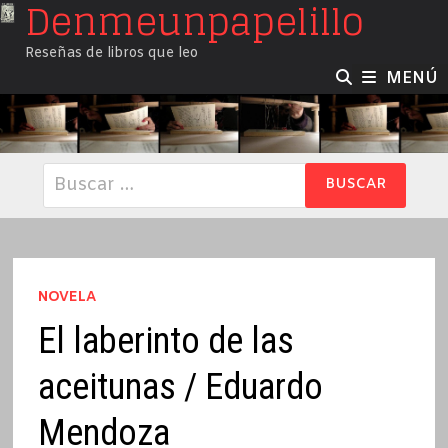
Denmeunpapelillo
Saltar
al
Reseñas de libros que leo
contenido
MENÚ
Buscar:
NOVELA
El laberinto de las
aceitunas / Eduardo
Mendoza