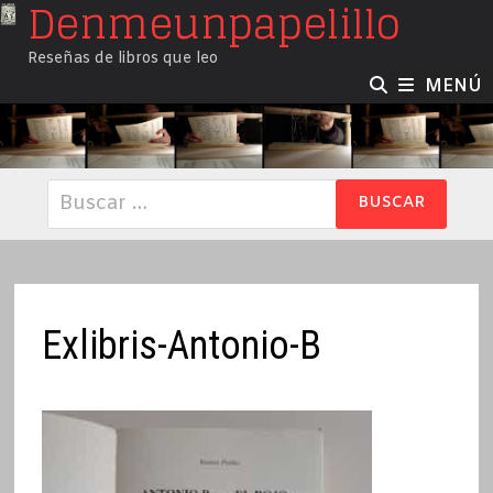
Denmeunpapelillo
Saltar
al
Reseñas de libros que leo
contenido
MENÚ
Buscar:
Exlibris-Antonio-B