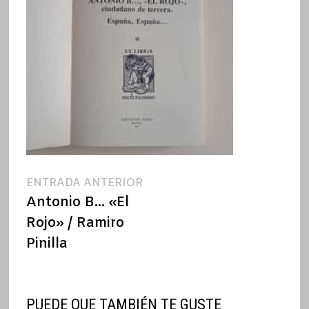
Navegación
Entrada
ENTRADA ANTERIOR
anterior:
Antonio B… «El
de
Rojo» / Ramiro
entradas
Pinilla
PUEDE QUE TAMBIÉN TE GUSTE