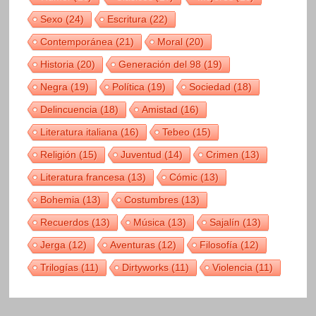
Sexo
(24)
Escritura
(22)
Contemporánea
(21)
Moral
(20)
Historia
(20)
Generación del 98
(19)
Negra
(19)
Política
(19)
Sociedad
(18)
Delincuencia
(18)
Amistad
(16)
Literatura italiana
(16)
Tebeo
(15)
Religión
(15)
Juventud
(14)
Crimen
(13)
Literatura francesa
(13)
Cómic
(13)
Bohemia
(13)
Costumbres
(13)
Recuerdos
(13)
Música
(13)
Sajalín
(13)
Jerga
(12)
Aventuras
(12)
Filosofía
(12)
Trilogías
(11)
Dirtyworks
(11)
Violencia
(11)