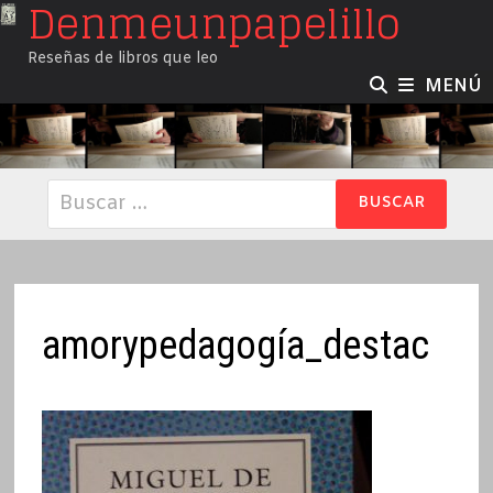
Denmeunpapelillo
Saltar
al
Reseñas de libros que leo
contenido
MENÚ
Buscar:
amorypedagogía_destac