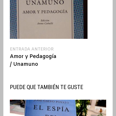
Navegación
Entrada
ENTRADA ANTERIOR
anterior:
Amor y Pedagogía
de
/ Unamuno
entradas
PUEDE QUE TAMBIÉN TE GUSTE