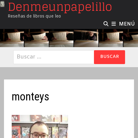
Denmeunpapelillo
Saltar
al
Reseñas de libros que leo
contenido
MENÚ
Buscar:
monteys