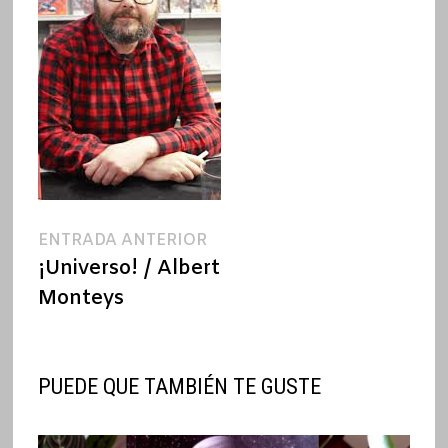
Navegación
Entrada
ENTRADA ANTERIOR
anterior:
¡Universo! / Albert
de
Monteys
entradas
PUEDE QUE TAMBIÉN TE GUSTE