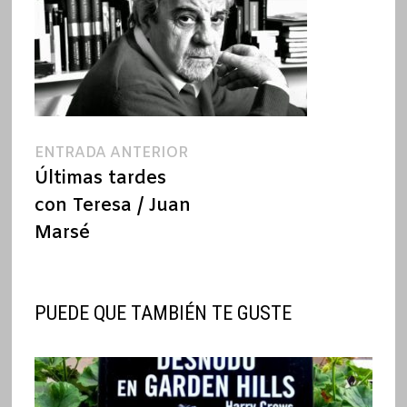
Navegación
Entrada
ENTRADA ANTERIOR
anterior:
Últimas tardes
de
con Teresa / Juan
entradas
Marsé
PUEDE QUE TAMBIÉN TE GUSTE