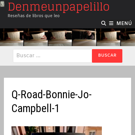
Denmeunpapelillo
Saltar
al
Reseñas de libros que leo
contenido
MENÚ
Buscar:
Q-Road-Bonnie-Jo-
Campbell-1