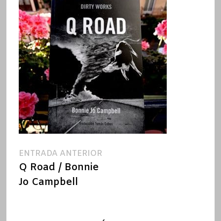
Navegación
Entrada
ENTRADA ANTERIOR
anterior:
Q Road / Bonnie
de
Jo Campbell
entradas