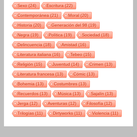
Sexo
(24)
Escritura
(22)
Contemporánea
(21)
Moral
(20)
Historia
(20)
Generación del 98
(19)
Negra
(19)
Política
(19)
Sociedad
(18)
Delincuencia
(18)
Amistad
(16)
Literatura italiana
(16)
Tebeo
(15)
Religión
(15)
Juventud
(14)
Crimen
(13)
Literatura francesa
(13)
Cómic
(13)
Bohemia
(13)
Costumbres
(13)
Recuerdos
(13)
Música
(13)
Sajalín
(13)
Jerga
(12)
Aventuras
(12)
Filosofía
(12)
Trilogías
(11)
Dirtyworks
(11)
Violencia
(11)