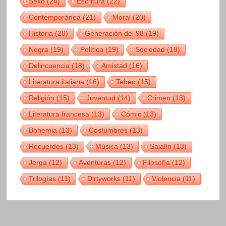
Sexo
(24)
Escritura
(22)
Contemporánea
(21)
Moral
(20)
Historia
(20)
Generación del 98
(19)
Negra
(19)
Política
(19)
Sociedad
(18)
Delincuencia
(18)
Amistad
(16)
Literatura italiana
(16)
Tebeo
(15)
Religión
(15)
Juventud
(14)
Crimen
(13)
Literatura francesa
(13)
Cómic
(13)
Bohemia
(13)
Costumbres
(13)
Recuerdos
(13)
Música
(13)
Sajalín
(13)
Jerga
(12)
Aventuras
(12)
Filosofía
(12)
Trilogías
(11)
Dirtyworks
(11)
Violencia
(11)