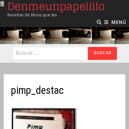
Denmeunpapelillo
Saltar
al
Reseñas de libros que leo
contenido
MENÚ
Buscar:
pimp_destac