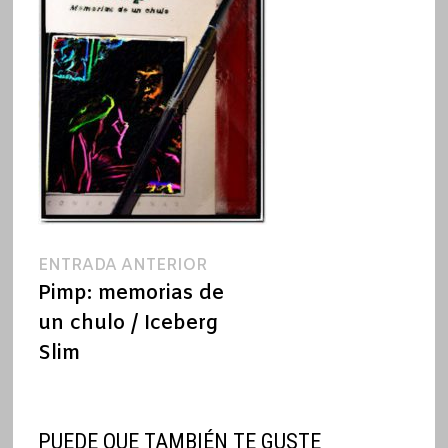
Navegación
Entrada
ENTRADA ANTERIOR
anterior:
Pimp: memorias de
de
un chulo / Iceberg
entradas
Slim
PUEDE QUE TAMBIÉN TE GUSTE