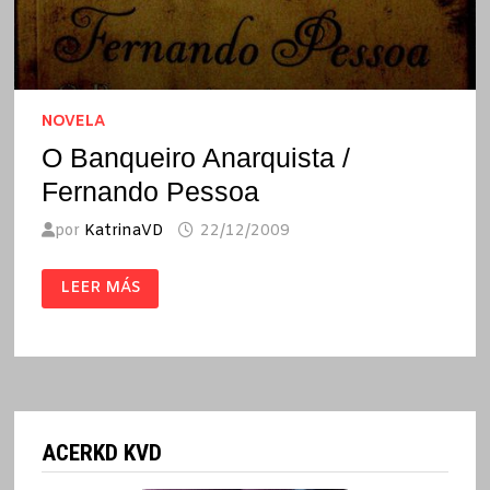
NOVELA
O Banqueiro Anarquista /
Fernando Pessoa
por
KatrinaVD
22/12/2009
O
LEER MÁS
BANQUEIRO
ANARQUISTA
/
FERNANDO
PESSOA
ACERKD KVD