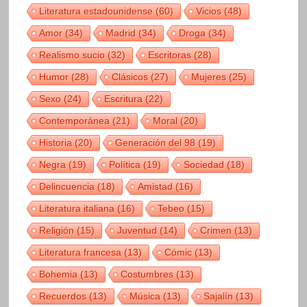
Literatura estadounidense
(60)
Vicios
(48)
Amor
(34)
Madrid
(34)
Droga
(34)
Realismo sucio
(32)
Escritoras
(28)
Humor
(28)
Clásicos
(27)
Mujeres
(25)
Sexo
(24)
Escritura
(22)
Contemporánea
(21)
Moral
(20)
Historia
(20)
Generación del 98
(19)
Negra
(19)
Política
(19)
Sociedad
(18)
Delincuencia
(18)
Amistad
(16)
Literatura italiana
(16)
Tebeo
(15)
Religión
(15)
Juventud
(14)
Crimen
(13)
Literatura francesa
(13)
Cómic
(13)
Bohemia
(13)
Costumbres
(13)
Recuerdos
(13)
Música
(13)
Sajalín
(13)