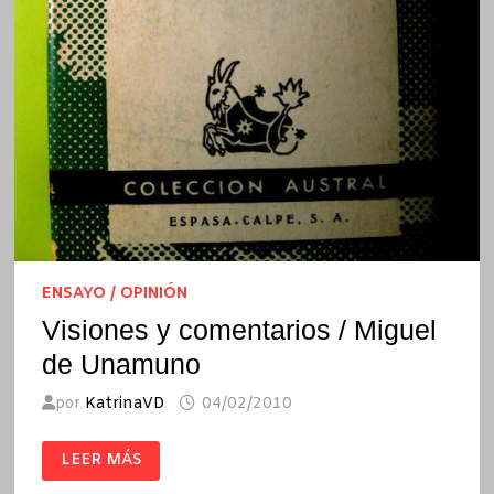
ENSAYO / OPINIÓN
Visiones y comentarios / Miguel
de Unamuno
por
KatrinaVD
04/02/2010
VISIONES
LEER MÁS
Y
COMENTARIOS