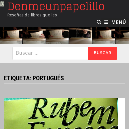
Denmeunpapelillo
Saltar
al
Reseñas de libros que leo
contenido
MENÚ
Buscar:
ETIQUETA:
PORTUGUÉS