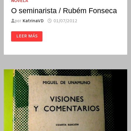
NOVELA
O seminarista / Rubém Fonseca
por
KatrinaVD
01/07/2012
O
LEER MÁS
SEMINARISTA
/
RUBÉM
FONSECA