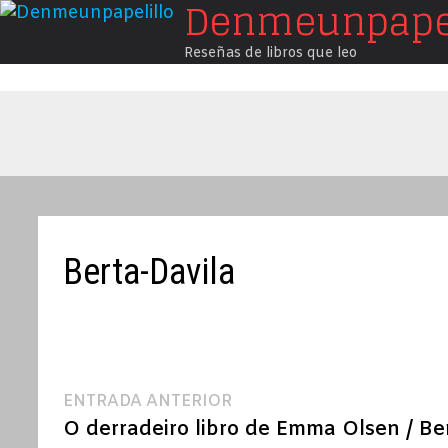
Denmeunpapel
Saltar
al
Reseñas de libros que leo
contenido
Berta-Davila
Navegación
Entrada
ENTRADA ANTERIOR
anterior:
O derradeiro libro de Emma Olsen / Be
de