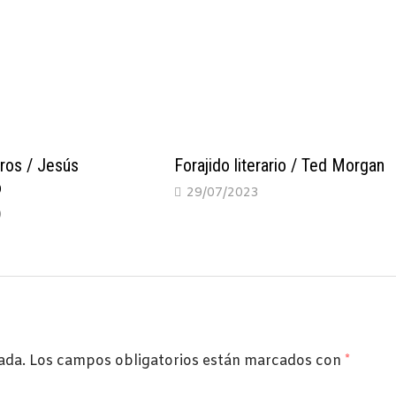
bros / Jesús
Forajido literario / Ted Morgan
o
29/07/2023
0
ada.
Los campos obligatorios están marcados con
*