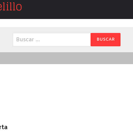
illo
Buscar:
rta