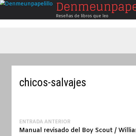
Denmeunpapel
Saltar
al
Reseñas de libros que leo
contenido
chicos-salvajes
Navegación
Entrada
ENTRADA ANTERIOR
anterior:
Manual revisado del Boy Scout / Willi
de