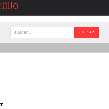
illo
Buscar:
am