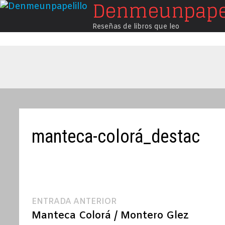
Denmeunpapel
Saltar
al
Reseñas de libros que leo
contenido
manteca-colorá_destac
Navegación
Entrada
ENTRADA ANTERIOR
anterior:
Manteca Colorá / Montero Glez
de