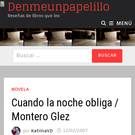
Denmeunpapelillo
Saltar
al
Reseñas de libros que leo
contenido
MENÚ
Buscar:
NOVELA
Cuando la noche obliga /
Montero Glez
por
KatrinaVD
12/02/2007