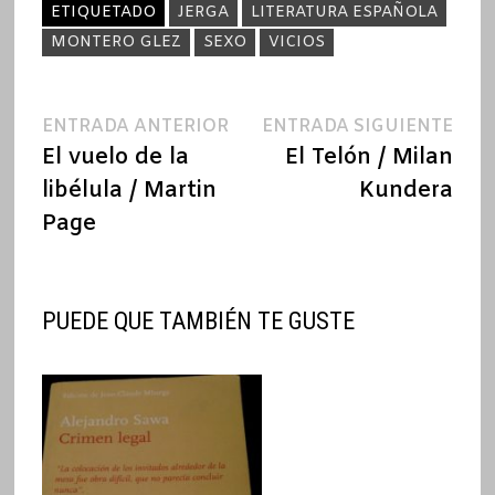
ETIQUETADO
JERGA
LITERATURA ESPAÑOLA
MONTERO GLEZ
SEXO
VICIOS
Navegación
Entrada
Ent
ENTRADA ANTERIOR
ENTRADA SIGUIENTE
anterior:
sigu
El vuelo de la
El Telón / Milan
de
libélula / Martin
Kundera
entradas
Page
PUEDE QUE TAMBIÉN TE GUSTE