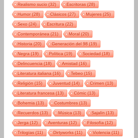
Realismo sucio
(32)
Escritoras
(28)
Humor
(28)
Clásicos
(27)
Mujeres
(25)
Sexo
(24)
Escritura
(22)
Contemporánea
(21)
Moral
(20)
Historia
(20)
Generación del 98
(19)
Negra
(19)
Política
(19)
Sociedad
(18)
Delincuencia
(18)
Amistad
(16)
Literatura italiana
(16)
Tebeo
(15)
Religión
(15)
Juventud
(14)
Crimen
(13)
Literatura francesa
(13)
Cómic
(13)
Bohemia
(13)
Costumbres
(13)
Recuerdos
(13)
Música
(13)
Sajalín
(13)
Jerga
(12)
Aventuras
(12)
Filosofía
(12)
Trilogías
(11)
Dirtyworks
(11)
Violencia
(11)