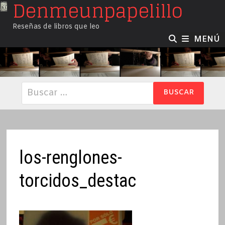
Denmeunpapelillo
Saltar
al
Reseñas de libros que leo
contenido
MENÚ
Buscar:
los-renglones-
torcidos_destac