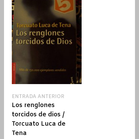
Navegación
Entrada
ENTRADA ANTERIOR
anterior:
Los renglones
de
torcidos de dios /
entradas
Torcuato Luca de
Tena