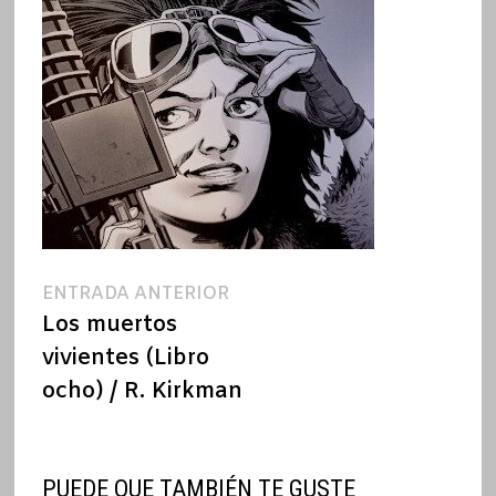
Navegación
Entrada
ENTRADA ANTERIOR
anterior:
Los muertos
de
vivientes (Libro
entradas
ocho) / R. Kirkman
PUEDE QUE TAMBIÉN TE GUSTE