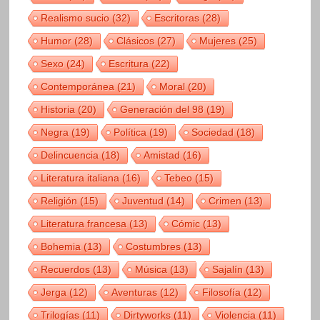
Realismo sucio
(32)
Escritoras
(28)
Humor
(28)
Clásicos
(27)
Mujeres
(25)
Sexo
(24)
Escritura
(22)
Contemporánea
(21)
Moral
(20)
Historia
(20)
Generación del 98
(19)
Negra
(19)
Política
(19)
Sociedad
(18)
Delincuencia
(18)
Amistad
(16)
Literatura italiana
(16)
Tebeo
(15)
Religión
(15)
Juventud
(14)
Crimen
(13)
Literatura francesa
(13)
Cómic
(13)
Bohemia
(13)
Costumbres
(13)
Recuerdos
(13)
Música
(13)
Sajalín
(13)
Jerga
(12)
Aventuras
(12)
Filosofía
(12)
Trilogías
(11)
Dirtyworks
(11)
Violencia
(11)