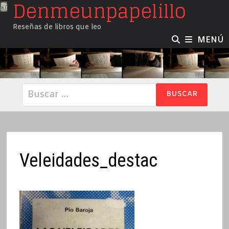
Denmeunpapelillo
Saltar
al
Reseñas de libros que leo
contenido
MENÚ
Buscar:
Veleidades_destac