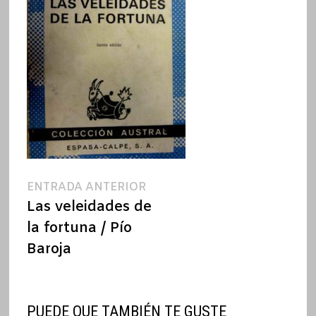
Navegación
Entrada
ENTRADA ANTERIOR
anterior:
Las veleidades de
de
la fortuna / Pío
entradas
Baroja
PUEDE QUE TAMBIÉN TE GUSTE