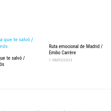
Ruta emocional de Madrid /
Emilio Carrère
ue te salvó /
08/03/2021
nós
1