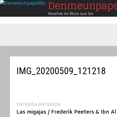
Denmeunpapel
Saltar
al
Reseñas de libros que leo
contenido
IMG_20200509_121218
Navegación
Entrada
ENTRADA ANTERIOR
anterior:
Las migajas / Frederik Peeters & Ibn Al
de