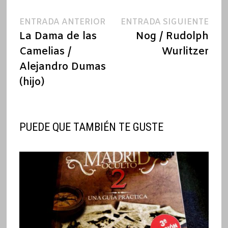
Navegación
Entrada
Ent
ENTRADA ANTERIOR
ENTRADA SIGUIENTE
anterior:
sigu
La Dama de las
Nog / Rudolph
de
Camelias /
Wurlitzer
entradas
Alejandro Dumas
(hijo)
PUEDE QUE TAMBIÉN TE GUSTE