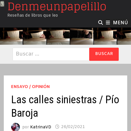
Denmeunpapelillo
Saltar
al
Reseñas de libros que leo
contenido
MENÚ
Buscar:
ENSAYO / OPINIÓN
Las calles siniestras / Pío
Baroja
por
KatrinaVD
26/02/2021