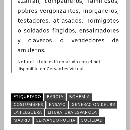
azafrán, compadreros, familiosos,
pobres vergonzantes, morganeros,
testadores, atrasados, hormigotes
o soldados fingidos, ensalmadores
y claveros o vendedores de
amuletos.
Nota: el título está enlazado con el pdf
disponible en Cervantes Virtual.
ETIQUETADO
BAROJA
BOHEMIA
COSTUMBRES
ENSAYO
GENERACIÓN DEL 98
LA FELGUERA
LITERATURA ESPAÑOLA
MADRID
SERVANDO ROCHA
SOCIEDAD