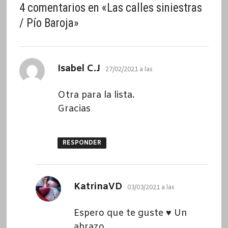
4 comentarios en «
Las calles siniestras
/ Pío Baroja
»
dice:
Isabel C.J
27/02/2021 a las
Otra para la lista.
Gracias
RESPONDER
dice:
KatrinaVD
03/03/2021 a las
Espero que te guste ♥ Un
abrazo